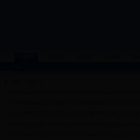
首页
信息公开
政策法规
行政许可
普
今天是
首页
>
行政许可
关于中国邮政集团公司沧州市分公司申请撤销吴桥县何庄邮政支局
关于中国邮政集团公司沧州市分公司申请撤销吴桥县于集邮政支局
关于中国邮政集团公司沧州市分公司申请撤销吴桥县梁集邮政支局
关于中国邮政集团公司沧州市分公司申请撤销吴桥县赵辛邮政所的
关于中国邮政集团公司沧州市分公司申请撤销河间市勘三邮政支局