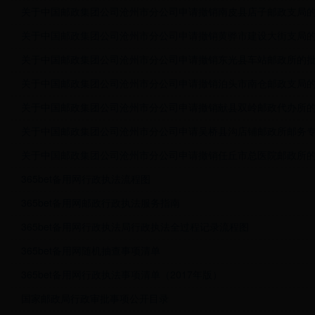
关于中国邮政集团公司沧州市分公司申请撤销南皮县店子邮政支局
关于中国邮政集团公司沧州市分公司申请撤销黄骅市建设大街支局
关于中国邮政集团公司沧州市分公司申请撤销东光县车站邮政所的
关于中国邮政集团公司沧州市分公司申请撤销泊头市南仓邮政支局
关于中国邮政集团公司沧州市分公司申请撤销献县双岭邮政代办所
关于中国邮政集团公司沧州市分公司申请吴桥县沟店铺邮政所邮务专区经
关于中国邮政集团公司沧州市分公司申请撤销任丘市总医院邮政所
365bet备用网行政执法流程图
365bet备用网邮政行政执法服务指南
365bet备用网行政执法局行政执法全过程记录流程图
365bet备用网随机抽查事项清单
365bet备用网行政执法事项清单（2017年版）
国家邮政局行政审批事项公开目录