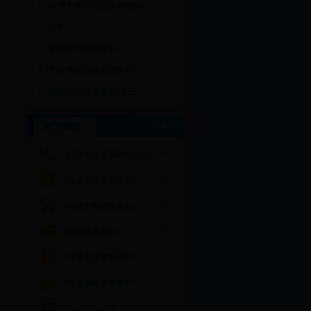
沧州市现有经营快递业务...
公告
邮政普遍服务标准
禁止寄递物品管理规定
河北省邮政业发展“十三...
便民服务
更多>>
行政执法三项制度公示
快递车辆真伪查询
沧州市邮政普遍服...
职鉴证书查询
普通包裹资费查询
快递服务价格查询
快递企业名录