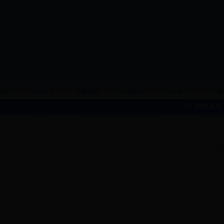
法规
行政许可
普遍服务
市场监管
行业统计
人事
[12-18]