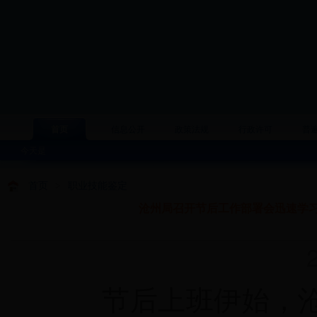
首页
信息公开
政策法规
行政许可
普
今天是
首页
>
职业技能鉴定
沧州局召开节后工作部署会迅速学
20
节后上班伊始，