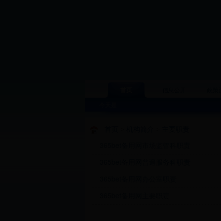
首页
信息公开
政策
今天是
首页
>
机构简介
>
主要职责
365bet备用网市场监管科职责
365bet备用网普遍服务科职责
365bet备用网办公室职责
365bet备用网主要职责