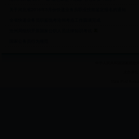
关于河北省2016年5月份快递业务员职业技能鉴定报名的通知
全省快递业务员职鉴统考沧州考点工作圆满完成
沧州局组织开展国家公职人员法律知识考试
国家公务员行为规范
中华人民共和国国家邮政局 
主办单位
State Post Burea