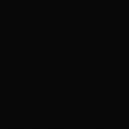
沧州市首届快递业务员职业技能大赛圆满落幕
国家邮政局关于在邮政行业开展向李顺辉等八名快递员学习的通知
沧州局召开节后工作部署会迅速学习国家局落实八项规定实施细则
美丽河北·最美快递员”推选结果揭晓
沧州局荣获“2014-2015年度市级文明单位”称号
沧州局认真传达贯彻全省邮政管理年中工作座谈会精神
沧州局开设“两学一做”红色课堂，纪念“七七事变”79周年
沧州局组织全体干部职工参观沧州博物馆
沧州局认真组织学习《沧州市行政审批事中事后监督管理办法》
沧州局参加市电台“公仆热线”节目直播
沧州局建立凭干事实绩考核干部制度
关于全面推进邮政行业文化建设的指导意见
沧州局召开节后工作部署会迅速学习国家局落实八项规定实施细则
沧州局开设“两学一做”红色课堂，纪念“七七事变”79周年