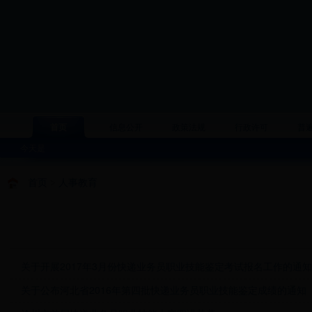
首页
信息公开
政策法规
行政许可
普
今天是
首页
>
人事教育
关于开展2017年3月份快递业务员职业技能鉴定考试报名工作的通知
关于公布河北省2016年第四批快递业务员职业技能鉴定成绩的通知