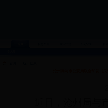
首页
信息公开
政策法规
行政许可
普
今天是
首页
>
统计信息
沧州局与市公安局联合印发《关
20
近日，沧州局与